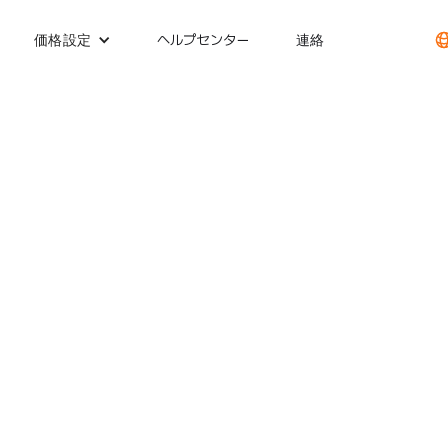
ヘルプセンター
連絡
価格設定
ファーストネーム/ラスト
セールス
する
電話